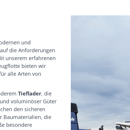
ptimal zu schützen.Auch Herr 
örsterling hat während des 
esamten Prozesses stets für 
ine reibungslose 
ommunikation gesorgt und uns 
mmer auf dem Laufenden 
modernen und
ehalten. Das Preis-
l auf die Anforderungen
eistungsverhältnis ist absolut 
Mit unserem erfahrenen
air und überzeugt auf ganzer 
ugflotte bieten wir
inie.
r alle Arten von
anderem
Tieflader
, die
 und voluminöser Güter
ichen den sicheren
 Baumaterialien, die
öße besondere