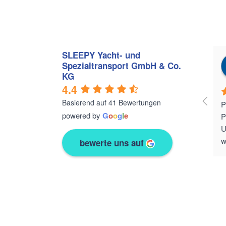
SLEEPY Yacht- und
Spezialtransport GmbH & Co.
KG
4.4
Basierend auf 41 Bewertungen
P
powered by
G
o
o
g
l
e
P
U
w
bewerte uns auf
u
v
L
A
z
T
a