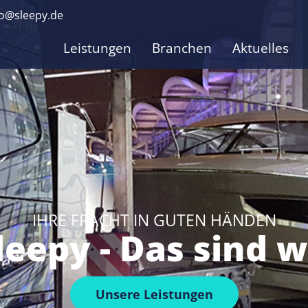
fo@sleepy.de
Leistungen
Branchen
Aktuelles
IHRE FRACHT IN GUTEN HÄNDEN
leepy - Das sind w
Unsere Leistungen