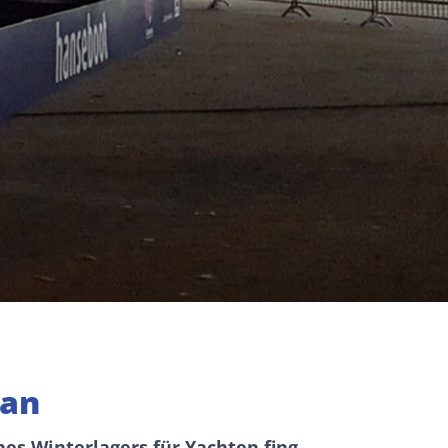
 an
nes Winterlagers für Yachten fing