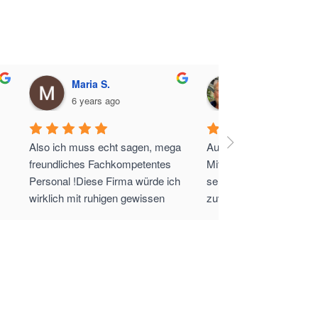
Maria S.
Thomas B.
6 years ago
6 years ago
Also ich muss echt sagen, mega 
Aufregende Sache! Die 
freundliches Fachkompetentes 
Mitarbeiter von Sleepy w
Personal !Diese Firma würde ich 
sehr freundlich und 
wirklich mit ruhigen gewissen 
zuvorkommend.Immer w
jedem weiterempfehlen...schnelle 
gerne!
Antwort -selbst am Wochenende 
 macht weiter so 
 und 
vielen lieben Dank für alles