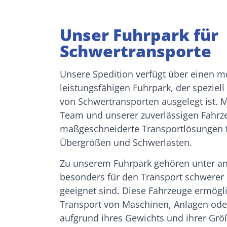
o
F
Unser Fuhrpark für
g
Schwertransporte
e
K
i
Unsere Spedition verfügt über einen 
g
leistungsfähigen Fuhrpark, der speziel
L
von Schwertransporten ausgelegt ist. 
f
Team und unserer zuverlässigen Fahrze
L
maßgeschneiderte Transportlösungen fü
Übergrößen und Schwerlasten.
Zu unserem Fuhrpark gehören unter 
besonders für den Transport schwerer
geeignet sind. Diese Fahrzeuge ermögl
Transport von Maschinen, Anlagen oder
aufgrund ihres Gewichts und ihrer Gr