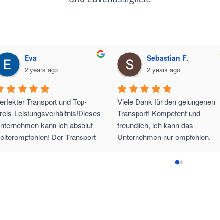
Eva
Sebastian F.
2 years ago
2 years ago
erfekter Transport und Top-
Viele Dank für den gelungenen 
reis-Leistungsverhältnis!Dieses 
Transport! Kompetent und 
nternehmen kann ich absolut 
freundlich, ich kann das 
eiterempfehlen! Der Transport 
Unternehmen nur empfehlen.
nserer Lieferung verlief 
ollkommen problemlos. Der 
KW-Fahrer hat hervorragende 
rbeit geleistet und von sich aus 
usätzliche 
ransportsicherungen 
ngebracht, um unsere Ware 